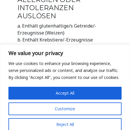
INTOLERANZEN
AUSLÖSEN
a. Enthält glutenhaltige/s Getreide/-
Erzeugnisse (Weizen)
b. Enthält Krebstiere/-Erzeugnisse
c. Enthält Ei/-Erzeugnisse
We value your privacy
d. Enthält Fisch/-Erzeugnisse
e. Enthält Erdnüsse/-Erzeugnisse
We use cookies to enhance your browsing experience,
f. Enthält Sojabohnen/-Erzeugnisse
serve personalized ads or content, and analyze our traffic.
g. Enthält Milch/-Erzeugnisse
By clicking "Accept All", you consent to our use of cookies.
(laktosehaltig)
h. Enthält Schalenfrüchte/Nüsse bzw.
Accept All
Nusserzeugnisse
i. Enthält Sellerie/-Erzeugnisse
Customize
j. Enthält Senf/-Erzeugnisse
k. Enthält Sesamsamen/-Erzeugnisse
l. Enthält Schwefeloxid/Sulfite
Reject All